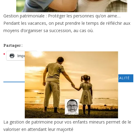
Gestion patrimoniale : Protéger les personnes qu’on aime…
x
GESTION PATRIMONIALE: POUR PROTÉGER
Pendant les vacances, on peut prendre le temps de réfléchir aux
LES PERSONNES QU’ON AIME…
moyens d’organiser sa succession, au cas où.
Partager :
Imprimer
Facebook
PATRIMOINE - FISCALITÉ
La gestion de patrimoine pour vos enfants mineurs permet de le
x
PATRIMOINE : PENSER AU FUTUR DE SES
valoriser en attendant leur majorité
ENFANTS…