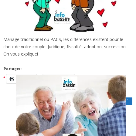
Mariage traditionnel ou PACS, les différences existent pour le
x
CONJOINT OU PARTENAIRE DE PACS : DU
choix de votre couple: Juridique, fiscalité, adoption, succession…
PAREIL AU MÊME ? LES DIFFÉRENCES À
On vous explique!
SAVOIR…
Partager :
Imprimer
Facebook
PATRIMOINE - FISCALITÉ