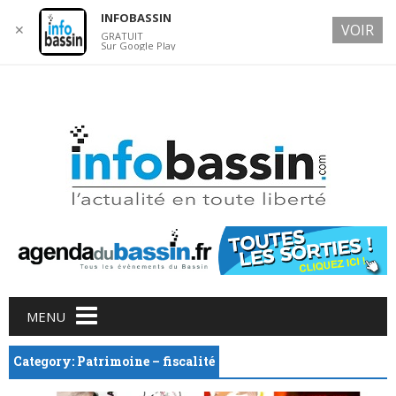
INFOBASSIN
VOIR
✕
GRATUIT
Sur Google Play
9 AUGUST 2026
Main menu
Skip
MENU
to
content
Category: Patrimoine – fiscalité