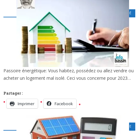
CINÉMA
,
LOISIRS CULTURELS
,
PATRIMOINE - FISCALITÉ
Passoire énergétique: Vous habitez, possédez ou allez vendre ou
x
ZOOM IMMOBILIER (2/2): LE SORT DES
acheter un logement mal isolé. Ceci vous concerne pour 2023…
PASSOIRES THERMIQUES…
Partager :
Imprimer
Facebook
PATRIMOINE - FISCALITÉ
,
POLITIQUE ET ECONOMIE