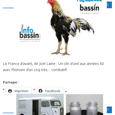
LOISIRS CULTURELS
,
PODCAST RADIO
La France d’avant, de Joel Laine : Un clin d’oeil aux années 60
x
LA FRANCE D’AVANT: UN COQ HARDI…
avec l’histoire d’un coq très… combatif!
Partager :
Imprimer
Facebook
LOISIRS CULTURELS
,
PODCAST RADIO