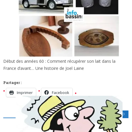
Début des années 60 : Comment récupérer son lait dans la
x
LA FRANCE D’AVANT: LE LAITIER ET LA
France d’avant… Une histoire de Joel Laine
FERME…
Partager :
Imprimer
Facebook
LOISIRS CULTURELS
,
PODCAST RADIO