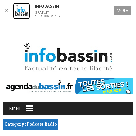
INFOBASSIN
VOIR
✕
GRATUIT
Sur Google Play
9 AUGUST 2026
Main menu
Skip
MENU
to
content
Category: Podcast Radio