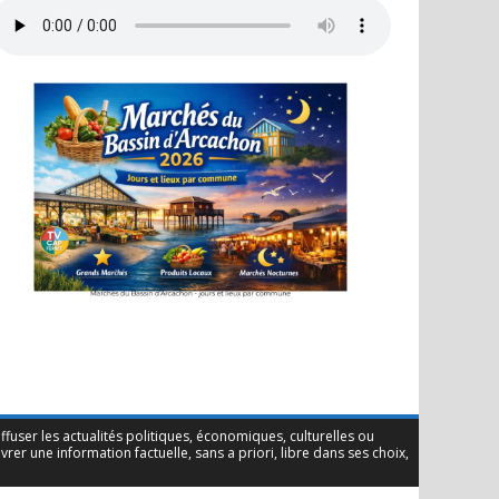
iffuser les actualités politiques, économiques, culturelles ou
r une information factuelle, sans a priori, libre dans ses choix,