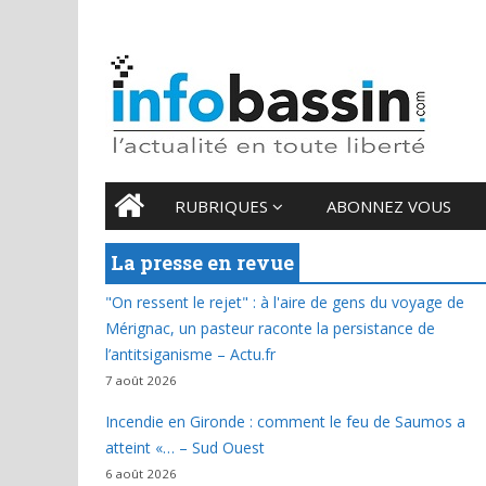
7 AUGUST 2026
Main menu
Skip
RUBRIQUES
ABONNEZ VOUS
to
content
La presse en revue
"On ressent le rejet" : à l'aire de gens du voyage de
Mérignac, un pasteur raconte la persistance de
l’antitsiganisme – Actu.fr
7 août 2026
Incendie en Gironde : comment le feu de Saumos a
atteint «… – Sud Ouest
6 août 2026