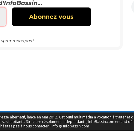
d'InfoBassin...
 spammons pas !
sse alternatif, lancé en Mai 2012. Cet outil multimédia a vocation à traiter et d
ses habitants. Structure résolument indépendante, InfoBassin.com entend délivre
’hésitez pas à nous contacter ! info @ infobassin.com