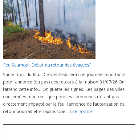
Bassin
:
Enfin
le
retour
(sauf
pour
Lège-
Feu Saumos : Début du retour des évacués?
Cap
Ferret
Sur le front du feu… Ce vendredi sera une journée importante
et
pour l’annonce (ou pas) des retours à la maison 31/07/26 On
Le
l’attend cette info… On guette les signes. Les pages des villes
Porge)
concernées montrent que pour les communes n’étant pas
directement impacté par le feu, l’annonce de l’autorisation de
:
retour pourrait être rapide. Une…
Lire la suite
Feu
Saumos :
Début