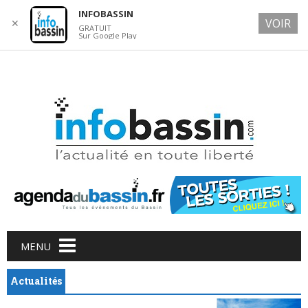
INFOBASSIN
VOIR
✕
GRATUIT
Sur Google Play
10 AUGUST 2026
Main menu
Skip
MENU
to
content
Actualités