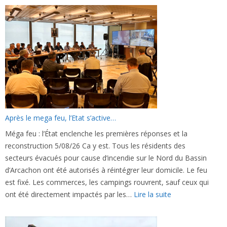
le
feu,
la
reconstruction,
et
comme
un
air
de
vacances…
Après le mega feu, l’Etat s’active…
Méga feu : l’État enclenche les premières réponses et la
reconstruction 5/08/26 Ca y est. Tous les résidents des
secteurs évacués pour cause d’incendie sur le Nord du Bassin
d’Arcachon ont été autorisés à réintégrer leur domicile. Le feu
est fixé. Les commerces, les campings rouvrent, sauf ceux qui
:
ont été directement impactés par les…
Lire la suite
Après
le