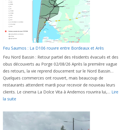
Le
Porge :
Le
difficile
retour
à
la
Feu Saumos : La D106 rouvre entre Bordeaux et Arès
maison
Feu Nord Bassin : Retour partiel des résidents évacués et des
obus découverts au Porge 02/08/26 Après la première vague
des retours, la vie reprend doucement sur le Nord Bassin…
Quelques commerces ont rouvert, mais beaucoup de
restaurants attendent mardi pour recevoir de nouveau leurs
clients. Le cinema La Dolce Vita à Andernos rouvrira lui,…
Lire
:
la suite
Feu
Saumos :
La
D106