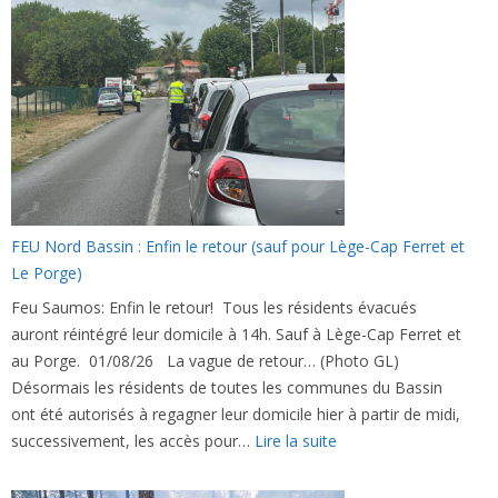
rouvre
entre
Bordeaux
et
Arès
FEU Nord Bassin : Enfin le retour (sauf pour Lège-Cap Ferret et
Le Porge)
Feu Saumos: Enfin le retour! Tous les résidents évacués
auront réintégré leur domicile à 14h. Sauf à Lège-Cap Ferret et
au Porge. 01/08/26 La vague de retour… (Photo GL)
Désormais les résidents de toutes les communes du Bassin
ont été autorisés à regagner leur domicile hier à partir de midi,
:
successivement, les accès pour…
Lire la suite
FEU
Nord