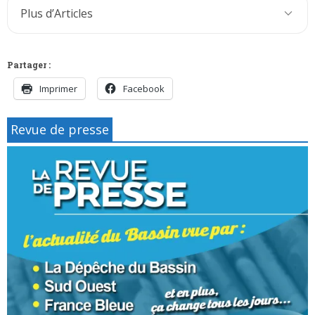
du
Plus d’Articles
retour
des
évacués?
Partager :
Imprimer
Facebook
Revue de presse