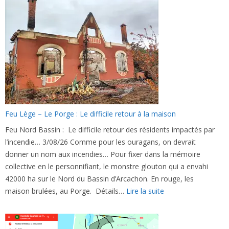
mega
feu,
l’Etat
s’active…
Feu Lège – Le Porge : Le difficile retour à la maison
Feu Nord Bassin : Le difficile retour des résidents impactés par
l’incendie… 3/08/26 Comme pour les ouragans, on devrait
donner un nom aux incendies… Pour fixer dans la mémoire
collective en le personnifiant, le monstre glouton qui a envahi
42000 ha sur le Nord du Bassin d’Arcachon. En rouge, les
:
maison brulées, au Porge. Détails…
Lire la suite
Feu
Lège
–