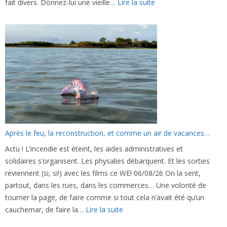
:
fait divers. Donnez-lui une vieille…
Lire la suite
Chronique
d’un
exode
boucané…
Après le feu, la reconstruction, et comme un air de vacances…
Actu ! L’incendie est éteint, les aides administratives et
solidaires s’organisent. Les physalies débarquent. Et les sorties
reviennent (si, si!) avec les films ce WE! 06/08/26 On la sent,
partout, dans les rues, dans les commerces… Une volonté de
tourner la page, de faire comme si tout cela n’avait été qu’un
:
cauchemar, de faire la…
Lire la suite
Après