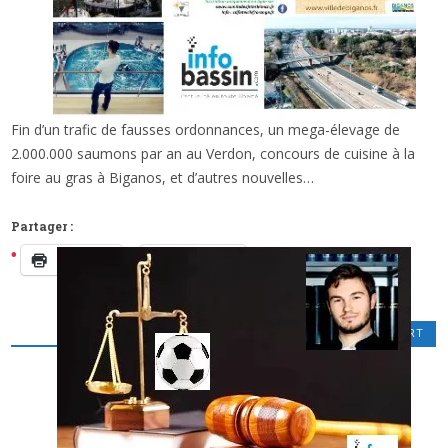
Fin d’un trafic de fausses ordonnances, un mega-élevage de
x
DES INFOS, DES SORTIES, ET DU CINÉ SUR LE
2.000.000 saumons par an au Verdon, concours de cuisine à la
BASSIN ET AUTOUR…
foire au gras à Biganos, et d’autres nouvelles…
Partager :
Imprimer
Facebook
CINÉMA
,
LOISIRS CULTURELS
,
SPORT