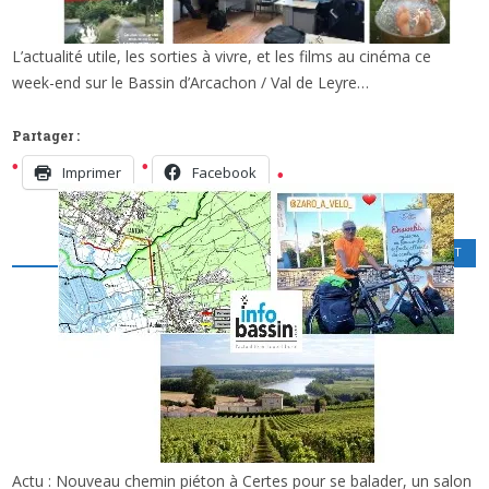
L’actualité utile, les sorties à vivre, et les films au cinéma ce
x
DES INFOS, DES SORTIES, DU CINÉ CE WE!
week-end sur le Bassin d’Arcachon / Val de Leyre…
Partager :
Imprimer
Facebook
CINÉMA
,
LOISIRS CULTURELS
,
SPORT
Actu : Nouveau chemin piéton à Certes pour se balader, un salon