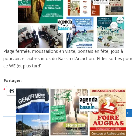
Plage fermée, moussaillons en visite, bonzaïs en fête, jobs à
x
INFOS ET SORTIES SUR LE BASSIN (ET
pourvoir, et autres infos du Bassin d’Arcachon.. Et les sorties pour
AILLEURS…)
ce WE (et plus tard)!
Partager :
Imprimer
Facebook
CINÉMA
,
LOISIRS CULTURELS
,
SPORT