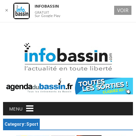
INFOBASSIN
VOIR
✕
GRATUIT
Sur Google Play
7 AUGUST 2026
Main menu
Skip
MENU
to
content
Category: Sport