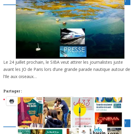
CINÉMA
,
LOISIRS CULTURELS
,
SPORT
Le 24 juillet prochain, le SIBA veut attirer les journalistes juste
x
JO DE PARIS : COMMENT LE SIBA VA ATTIRER
avant les JO de Paris lors d’une grande parade nautique autour de
LES JOURNALISTES SUR LE BASSIN…
l’Ile aux oiseaux…
Partager :
Imprimer
Facebook
POLITIQUE ET ECONOMIE
,
SPORT