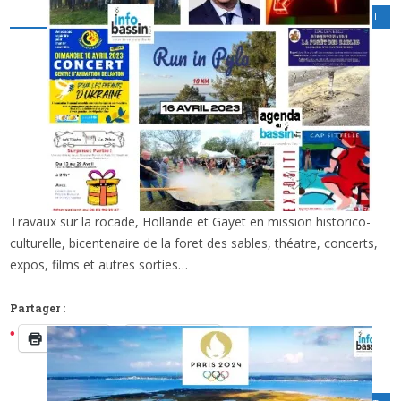
CINÉMA
,
LOISIRS CULTURELS
,
SPORT
Travaux sur la rocade, Hollande et Gayet en mission historico-
x
DES INFOS, DES SORTIES SUR LE BASSIN
culturelle, bicentenaire de la foret des sables, théatre, concerts,
D’ARCACHON CE WE…
expos, films et autres sorties…
Partager :
Imprimer
Facebook