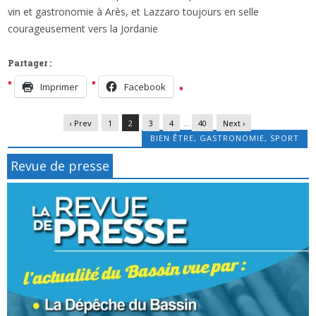
x
DES INFOS POUR SE DÉTENDRE…
vin et gastronomie à Arès, et Lazzaro toujours en selle
courageusement vers la Jordanie
Partager :
Imprimer
Facebook
‹ Prev
1
2
3
4
…
40
Next ›
BIEN ÊTRE
,
GASTRONOMIE
,
SPORT
Revue de presse