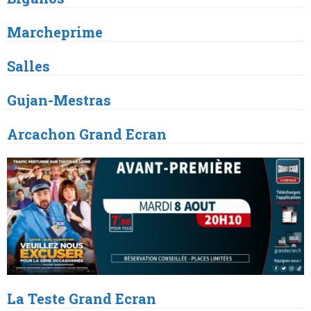
Marcheprime
Salles
Gujan
-Mestras
Arcachon
Grand Ecran
La Teste
Grand Ecran