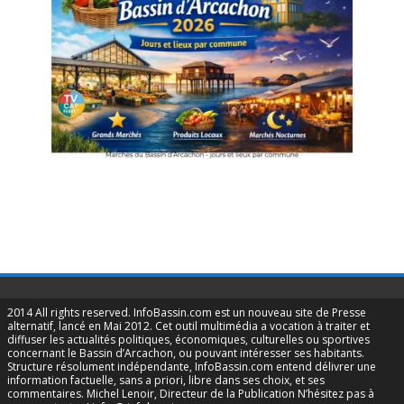
2014 All rights reserved. InfoBassin.com est un nouveau site de Presse
alternatif, lancé en Mai 2012. Cet outil multimédia a vocation à traiter et
diffuser les actualités politiques, économiques, culturelles ou sportives
concernant le Bassin d’Arcachon, ou pouvant intéresser ses habitants.
Structure résolument indépendante, InfoBassin.com entend délivrer une
information factuelle, sans a priori, libre dans ses choix, et ses
commentaires. Michel Lenoir, Directeur de la Publication N’hésitez pas à