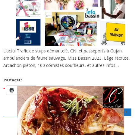
L’actu! Trafic de stups démantelé, CNI et passeports à Gujan,
x
QUE DES INFOS, DE-CI, DE LÀ, SUR LE
ambulanciers de faune sauvage, Miss Bassin 2023, Lège recrute,
BASSIN…
Arcachon piéton, 100 cornistes souffleurs, et autres infos…
Partager :
Imprimer
Facebook
GASTRONOMIE
,
POLITIQUE ET ECONOMIE