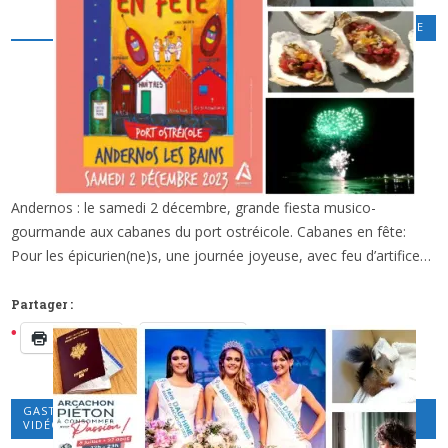
GASTRONOMIE
,
POLITIQUE ET ECONOMIE
Andernos : le samedi 2 décembre, grande fiesta musico-
x
CABANES EN FÊTE À ANDERNOS: FESTIF ET
gourmande aux cabanes du port ostréicole. Cabanes en fête:
GOURMAND!
Pour les épicurien(ne)s, une journée joyeuse, avec feu d’artifice…
Partager :
Imprimer
Facebook
GASTRONOMIE
,
LOISIRS CULTURELS
,
POLITIQUE ET ECONOMIE
,
VIDÉOS