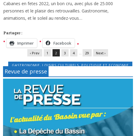
Cabanes en fetes 2022, un bon cru, avec plus de 25.000
x
CABANES EN FÊTES À ANDERNOS: ET LA FÊTE
personnes et le plaisir des retrouvailles. Gastronomie,
FUT BELLE…
animations, et le soleil au rendez-vous…
Partager :
Imprimer
Facebook
‹ Prev
1
2
3
4
…
29
Next ›
GASTRONOMIE
,
LOISIRS CULTURELS
,
POLITIQUE ET ECONOMIE
Revue de presse