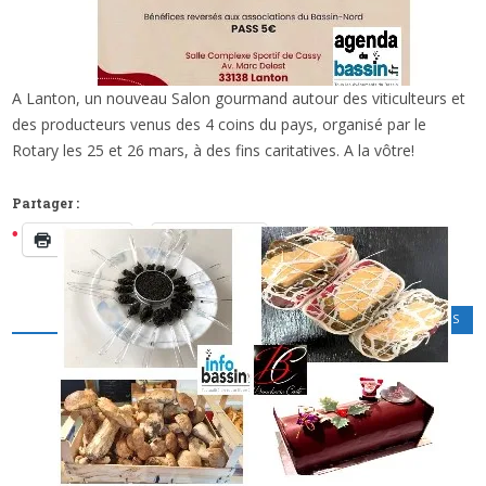
A Lanton, un nouveau Salon gourmand autour des viticulteurs et
x
« BASSIN EN VIGNES » 2023: UN SALON DÉDIÉ
des producteurs venus des 4 coins du pays, organisé par le
AU VIN ET AUX PRODUITS TERROIRS… A LA
Rotary les 25 et 26 mars, à des fins caritatives. A la vôtre!
VÔTRE!
Partager :
Imprimer
Facebook
GASTRONOMIE
,
LOISIRS CULTURELS