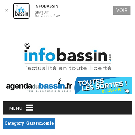
INFOBASSIN
VOIR
✕
GRATUIT
Sur Google Play
6 AUGUST 2026
Main menu
Skip
MENU
to
content
Category: Gastronomie