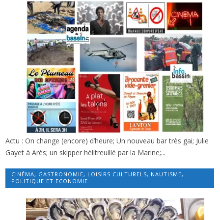
Actu : On change (encore) d’heure; Un nouveau bar très gai; Julie
x
INFOS D’ICI, LES SORTIES ET FILMS CETTE
Gayet à Arès; un skipper hélitreuillé par la Marine;...
SEMAINE
CINÉMA
,
GASTRONOMIE
,
LOISIRS CULTURELS
,
NAUTISME
,
POLITIQUE ET ECONOMIE