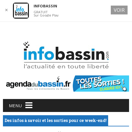
INFOBASSIN
VOIR
✕
GRATUIT
Sur Google Play
8 AUGUST 2026
Main menu
Skip
MENU
to
content
Des infos à savoir et les sorties pour ce week-end!