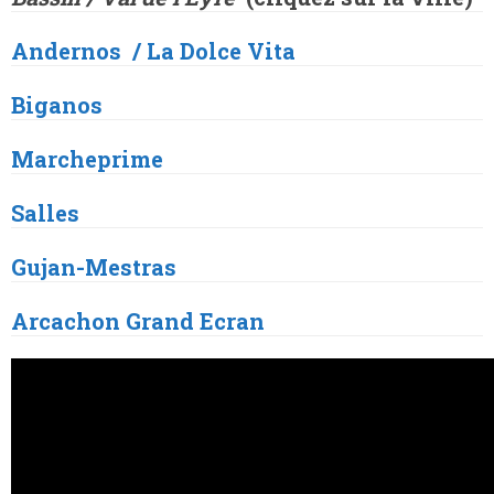
Andernos / La Dolce Vita
Biganos
Marcheprime
Salles
Gujan
-Mestras
Arcachon
Grand Ecran