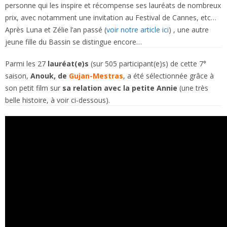
personne qui les inspire et récompense ses lauréats de nombreux
prix, avec notamment une invitation au Festival de Cannes, etc…
Après Luna et Zélie l’an passé (
voir notre article ici
) , une autre
jeune fille du Bassin se distingue encore…
Parmi les 27
lauréat(e)s
(sur 505 participant(e)s) de cette 7°
saison,
Anouk, de
Gujan-Mestras
, a été sélectionnée grâce à
son petit film sur
sa relation avec la petite Annie
(une très
belle histoire, à voir ci-dessous).