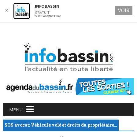
INFOBASSIN
VOIR
✕
GRATUIT
Sur Google Play
8 AUGUST 2026
Main menu
Skip
MENU
to
content
SOS avocat: Véhicule volé et droits du propriétaire…