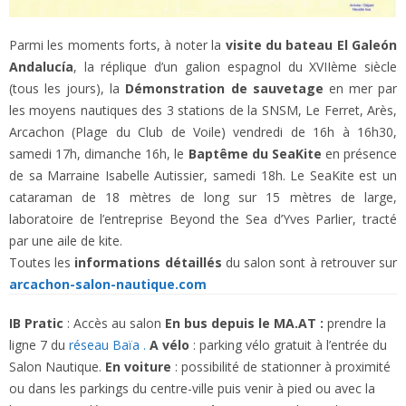
Parmi les moments forts, à noter la
visite du bateau El Galeón
Andalucía
, la réplique d’un galion espagnol du XVIIème siècle
(tous les jours), la
Démonstration de sauvetage
en mer par
les moyens nautiques des 3 stations de la SNSM, Le Ferret, Arès,
Arcachon (Plage du Club de Voile) vendredi de 16h à 16h30,
samedi 17h, dimanche 16h, le
Baptême du SeaKite
en présence
de sa Marraine Isabelle Autissier, samedi 18h. Le SeaKite est un
cataraman de 18 mètres de long sur 15 mètres de large,
laboratoire de l’entreprise Beyond the Sea d’Yves Parlier, tracté
par une aile de kite.
Toutes les
informations détaillés
du salon sont à retrouver sur
arcachon-salon-nautique.com
IB Pratic
: Accès au salon
En bus depuis le MA.AT :
prendre la
ligne 7 du
réseau Baïa .
A vélo
: parking vélo gratuit à l’entrée du
Salon Nautique.
En voiture
: possibilité de stationner à proximité
ou dans les parkings du centre-ville puis venir à pied ou avec la