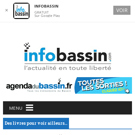
INFOBASSIN
VOIR
✕
GRATUIT
Sur Google Play
6 AUGUST 2026
Main menu
Skip
MENU
to
content
Des livres pour voir ailleurs…