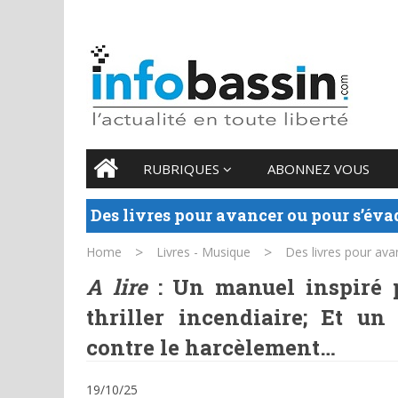
6 AUGUST 2026
Main menu
Skip
RUBRIQUES
ABONNEZ VOUS
to
content
Des livres pour avancer ou pour s’éva
>
>
Home
Livres - Musique
Des livres pour av
A lire
: Un manuel inspiré 
thriller incendiaire; Et u
contre le harcèlement…
19/10/25