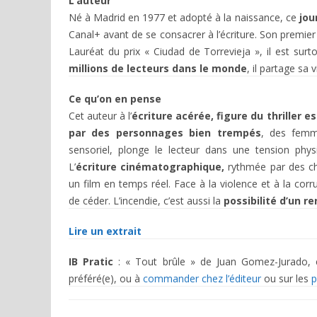
L’auteur
Né à Madrid en 1977 et adopté à la naissance, ce
jou
Canal+ avant de se consacrer à l’écriture. Son premie
Lauréat du prix « Ciudad de Torrevieja », il est surt
millions de lecteurs dans le monde
, il partage sa
Ce qu’on en pense
Cet auteur à l’
écriture acérée, figure du thriller e
par des personnages bien trempés
, des femme
sensoriel, plonge le lecteur dans une tension phys
L’
écriture cinématographique,
rythmée par des cha
un film en temps réel. Face à la violence et à la corr
de céder. L’incendie, c’est aussi la
possibilité d’un r
Lire un extrait
IB Pratic
: « Tout brûle » de Juan Gomez-Jurado, ed
préféré(e), ou à
commander chez l’éditeur
ou sur les
p