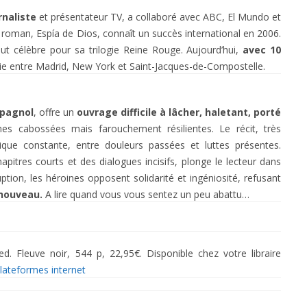
rnaliste
et présentateur TV, a collaboré avec ABC, El Mundo et
r roman, Espía de Dios, connaît un succès international en 2006.
out célèbre pour sa trilogie Reine Rouge. Aujourd’hui,
avec 10
 vie entre Madrid, New York et Saint-Jacques-de-Compostelle.
spagnol
, offre un
ouvrage difficile à lâcher, haletant, porté
s cabossées mais farouchement résilientes. Le récit, très
ique constante, entre douleurs passées et luttes présentes.
pitres courts et des dialogues incisifs, plonge le lecteur dans
uption, les héroines opposent solidarité et ingéniosité, refusant
enouveau.
A lire quand vous vous sentez un peu abattu…
. Fleuve noir, 544 p, 22,95€. Disponible chez votre libraire
lateformes internet