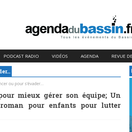
PODCAST RADIO
VIDÉOS
AGENDA
REVUE DE
der…
ancer ou pour s’évader…
pour mieux gérer son équipe; Un
n roman pour enfants pour lutter