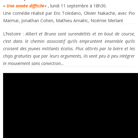
«
Une année difficile
« ,
lundi 11 septembre à 18h30.
Une comédie réalisé par Eric Toledano, Olivier Nakache, avec Pio
Marmaï, Jonathan Cohen, Mathieu Amalric, Noémie Merlant
L’histoire :
Albert et Bruno sont surendettés et en bout de course,
c’est dans le chemin associatif qu’ils empruntent ensemble qu’ils
croisent des jeunes militants écolos. Plus attirés par la bière et les
chips gratuites que par leurs arguments, ils vont peu à peu intégrer
le mouvement sans conviction…