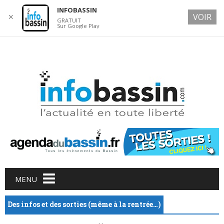
INFOBASSIN
VOIR
✕
GRATUIT
Sur Google Play
7 AUGUST 2026
Main menu
Skip
MENU
to
content
Des infos et des sorties (même à la rentrée…)