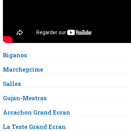
Biganos
Marcheprime
Salles
Gujan
-Mestras
Arcachon
Grand Ecran
La Teste
Grand Ecran