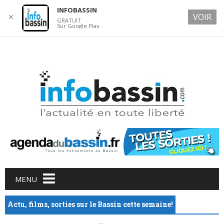
INFOBASSIN
VOIR
✕
GRATUIT
Sur Google Play
9 AUGUST 2026
Main menu
Skip
MENU
to
content
Actu, films, sorties sur le Bassin cette semaine!