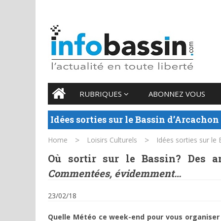
8 AUGUST 2026
Main menu
Skip
RUBRIQUES
ABONNEZ VOUS
to
content
Idées sorties sur le Bassin d’Arcachon
>
>
Home
Loisirs Culturels
Idées sorties sur le
Où sortir sur le Bassin? Des a
Commentées, évidemment…
23/02/18
Quelle Météo ce week-end pour vous organiser 