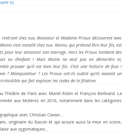
vrir ici.
n rentrant chez eux, Monsieur et Madame Prioux découvrent avec
Momo s’est installé chez eux. Momo, qui prétend être leur fils, est
nts pour leur annoncer son mariage. Hors les Prioux tombent des
amais eu d’enfant ! Mais Momo ne veut pas en démordre et,
mble prouver qu’il est bien leur fils. C’est une histoire de fous !
e ? Manipulateur ? Les Prioux ont-ils oublié qu’ils avaient un
résistible qui fait exploser les codes de la filiation.
 Théâtre de Paris avec Muriel Robin et François Berleand. La
nominée aux Molières en 2016, notamment dans les catégories
graphique avec Christian Clavier…
ire, originaire du Bassin et qui assure aussi la mise en scene,
 plaisir aux zygomatiques…