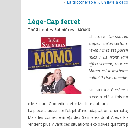
«
La tricotherapie », un livre à décou
Lège-Cap ferret
Théâtre des Salinières :
MOMO
L’histoire :
Un soir, e
stupeur qu’un certain 
revenu chez ses pare
nues ! Ils n’ont j
effectivement, tout se
Momo est-il mythoman
enfant ? Une comédie ir
MOMO a été créée au
pièce a été 4 fois 
« Meilleure Comédie » et « Meilleur auteur ».
La pièce a aussi été l’objet d’une adaptation cinémato
Mais les comédien(ne)s des Salinières dont Alexis Pla
rendent plus vivant ces situations explosives qui font