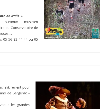
nto en Italie
»
ourtioux, musicien
aire du Conservatoire de
reuses….
ens 05 56 83 44 44 ou 05
ichalik
revient pour
rano de Bergerac »
voque les grandes