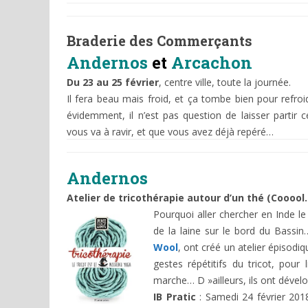
Braderie des Commerçants
Andernos
et
Arcachon
Du 23 au 25 février
, centre ville, toute la journée.
Il fera beau mais froid, et ça tombe bien pour refroid
évidemment, il n’est pas question de laisser partir c
vous va à ravir, et que vous avez déjà repéré…
Andernos
Atelier de tricothérapie autour d’un thé (Coooo
Pourquoi aller chercher en Inde le l
de la laine sur le bord du Bassi
Wool
, ont créé un atelier épisodi
gestes répétitifs du tricot, pour 
marche… D »ailleurs, ils ont dével
IB Pratic
: Samedi 24 février 201