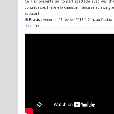
Ce Trio présente un concert-spectacle avec des c
contrebasse. Il marie la chanson française au swing am
écoutant…
IB Pratic
: Vendredi 23 février 2018 à 21h, au Casino
du casino