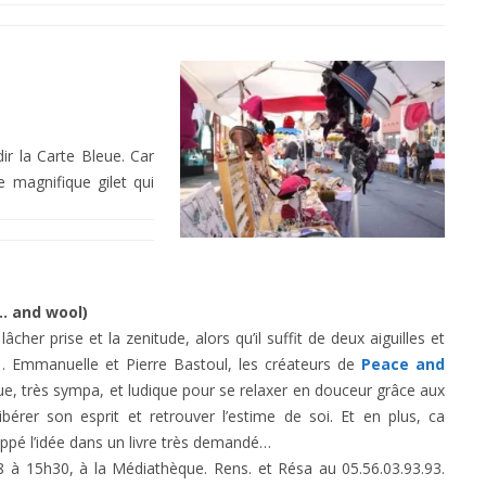
ir la Carte Bleue. Car
e magnifique gilet qui
l… and wool)
âcher prise et la zenitude, alors qu’il suffit de deux aiguilles et
n… Emmanuelle et Pierre Bastoul, les créateurs de
Peace and
que, très sympa, et ludique pour se relaxer en douceur grâce aux
libérer son esprit et retrouver l’estime de soi. Et en plus, ca
oppé l’idée dans un livre très demandé…
8 à 15h30, à la Médiathèque. Rens. et Résa au 05.56.03.93.93.