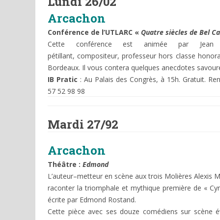
Lundi 26/02
Arcachon
Conférence de l’UTLARC «
Quatre siècles de Bel Ca
Cette conférence est animée par Jean C
pétillant, compositeur, professeur hors classe honor
Bordeaux. Il vous contera quelques anecdotes savou
IB Pratic
: Au Palais des Congrès, à 15h. Gratuit. R
57 52 98 98
Mardi 27/92
Arcachon
Théâtre :
Edmond
L’auteur–metteur en scène aux trois Molières
Alexis M
raconter la triomphale et mythique première de « Cy
écrite par Edmond Rostand.
Cette pièce avec ses douze comédiens sur scène é