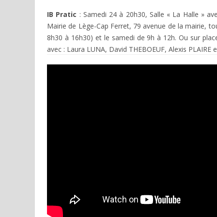
IB Pratic
: Samedi 24 à 20h30, Salle « La Halle » aven
Mairie de Lège-Cap Ferret, 79 avenue de la mairie, to
8h30 à 16h30) et le samedi de 9h à 12h. Ou sur place
avec : Laura LUNA, David THEBOEUF, Alexis PLAIRE e