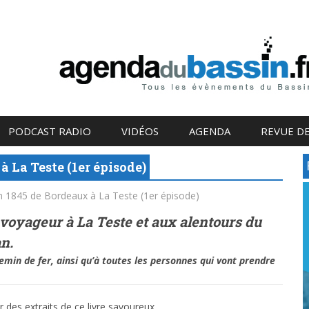
PODCAST RADIO
VIDÉOS
AGENDA
REVUE DE
à La Teste (1er épisode)
n 1845 de Bordeaux à La Teste (1er épisode)
u voyageur à La Teste et aux alentours
du
n.
emin de fer,
ainsi qu’à toutes les personnes qui vont prendre
 des extraits de ce livre savoureux…