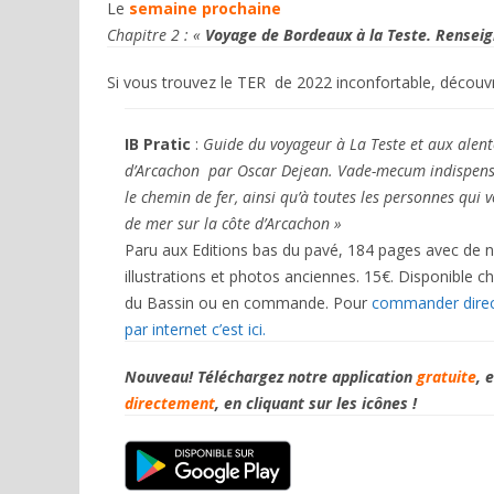
Le
semaine prochaine
Chapitre 2 : «
Voyage de Bordeaux à la Teste.
Renseig
Si vous trouvez le TER de 2022 inconfortable, découvr
IB Pratic
:
Guide du voyageur à La Teste et aux alen
d’Arcachon par Oscar Dejean.
Vade-mecum indispens
le chemin de fer,
ainsi qu’à toutes les personnes qui
de mer sur la côte d’Arcachon »
Paru aux Editions bas du pavé, 184 pages avec de
illustrations et photos anciennes. 15€. Disponible ch
du Bassin ou en commande. Pour
commander direct
par internet c’est ici.
Nouveau! Téléchargez notre application
gratuite
, 
directement
, en cliquant sur les icônes !