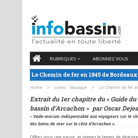
7 AUGUST 2026
Main menu
Skip
RUBRIQUES
ABONNEZ VOUS
to
content
Le Chemin de fer en 1845 de Bordeaux 
>
>
Home
Livres - Musique
Le Chemin de fer e
Extrait du 1er chapitre du « Guide d
bassin d’Arcachon » par Oscar Dejea
«
Vade-mecum indispensable aux voyageurs sur le ch
des bains de mer sur la côte d’Arcachon ».
Offrez vous une pause, et prenez le temps de déguster