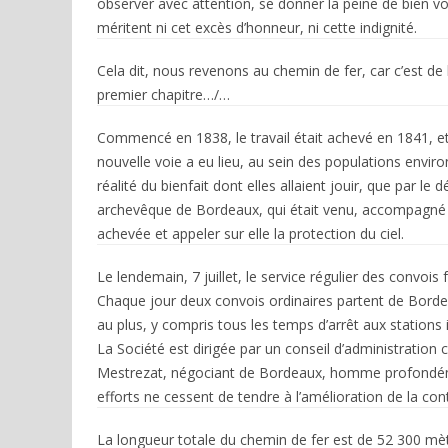
observer avec attention, se donner la peine de bien voir
méritent ni cet excès d’honneur, ni cette indignité.
Cela dit, nous revenons au chemin de fer, car c’est d
premier chapitre…/…
Commencé en 1838, le travail était achevé en 1841, et 
nouvelle voie a eu lieu, au sein des populations envir
réalité du bienfait dont elles allaient jouir, que par le
archevêque de Bordeaux, qui était venu, accompagné 
achevée et appeler sur elle la protection du ciel.
Le lendemain, 7 juillet, le service régulier des convois f
Chaque jour deux convois ordinaires partent de Bordea
au plus, y compris tous les temps d’arrêt aux stations 
La Société est dirigée par un conseil d’administration
Mestrezat, négociant de Bordeaux, homme profondémen
efforts ne cessent de tendre à l’amélioration de la con
La longueur totale du chemin de fer est de 52 300 mètre