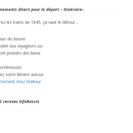
nements divers pour le départ – Itinéraire
«
ez les trains de 1845, ça vaut le détour…
tour
du bassin
able aux voyageurs sur
 vont prendre
des bains
 nombreuses
ez votre libraire autour
ement chez l’éditeur
et recevez InfoBassin