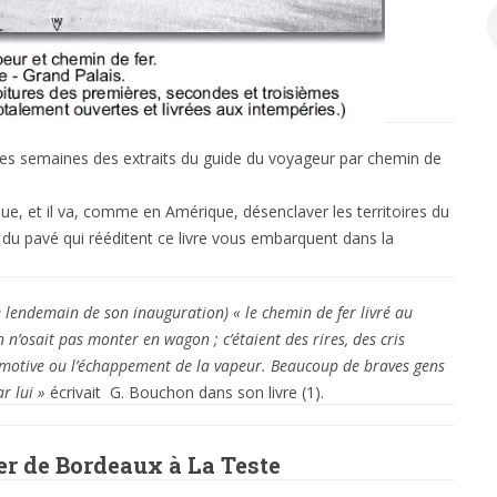
es semaines des extraits du guide du voyageur par chemin de
que, et il va, comme en Amérique, désenclaver les territoires du
s du pavé qui rééditent ce livre vous embarquent dans la
le lendemain de son inauguration) « le chemin de fer livré au
n n’osait pas monter en wagon ; c’étaient des rires, des cris
ocomotive ou l’échappement de la vapeur. Beaucoup de braves gens
ar lui »
écrivait G. Bouchon dans son livre (1).
r de Bordeaux à La Teste