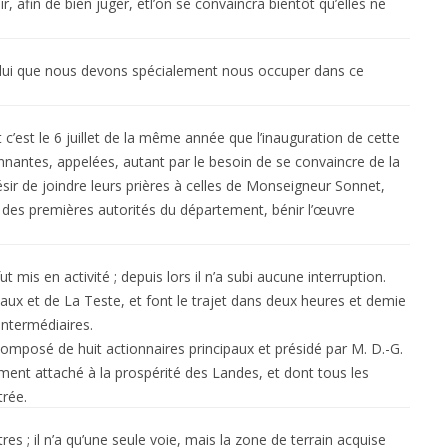
, afin de bien juger, etl’on se convaincra bientôt qu’elles ne
e lui que nous devons spécialement nous occuper dans ce
c’est le 6 juillet de la même année que l’inauguration de cette
onnantes, appelées, autant par le besoin de se convaincre de la
 désir de joindre leurs prières à celles de Monseigneur Sonnet,
des premières autorités du département, bénir l’œuvre
ut mis en activité ; depuis lors il n’a subi aucune interruption.
ux et de La Teste, et font le trajet dans deux heures et demie
intermédiaires.
 composé de huit actionnaires principaux et présidé par M. D.-G.
t attaché à la prospérité des Landes, et dont tous les
trée.
s ; il n’a qu’une seule voie, mais la zone de terrain acquise