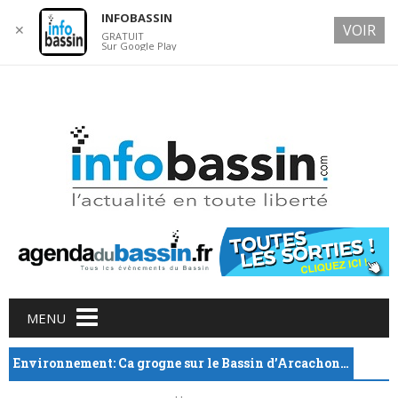
INFOBASSIN
VOIR
✕
GRATUIT
Sur Google Play
7 AUGUST 2026
Main menu
Skip
MENU
to
content
Environnement: Ca grogne sur le Bassin d’Arcachon…