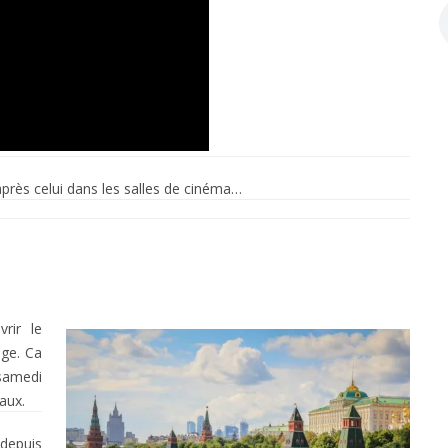
 après celui dans les salles de cinéma…
rir le
uge. Ca
 samedi
aux.
depuis