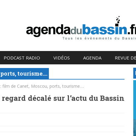
PODCAST RADIO
VIDÉOS
AGENDA
REVUE DE
 ports, tourisme….
 : film de Canet, Moscou, ports, tourisme….
 regard décalé sur l’actu du Bassin