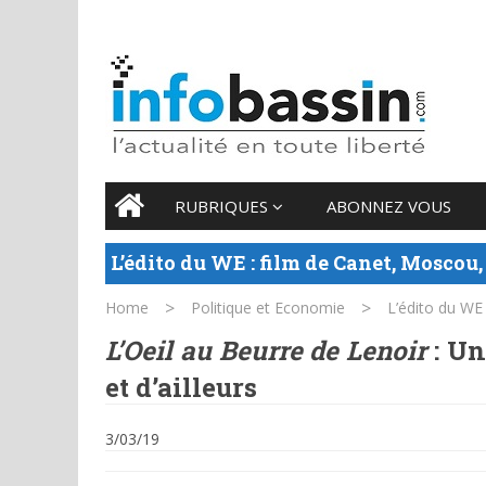
7 AUGUST 2026
Main menu
Skip
RUBRIQUES
ABONNEZ VOUS
to
content
L’édito du WE : film de Canet, Moscou,
>
>
Home
Politique et Economie
L’édito du WE
L’Oeil au Beurre de Lenoir
: Un
et d’ailleurs
3/03/19