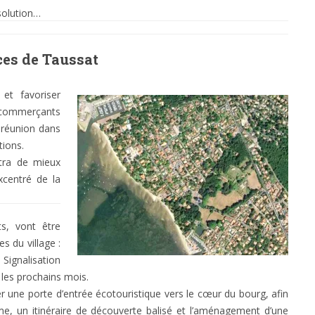
 solution…
ces de Taussat
et favoriser
e commerçants
 réunion dans
tions.
tra de mieux
xcentré de la
s, vont être
s du village :
ignalisation
 les prochains mois.
er une porte d’entrée écotouristique vers le cœur du bourg, afin
rme, un itinéraire de découverte balisé et l’aménagement d’une