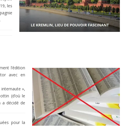
9, les
pagnie
.
ent l’édition
ctor avec en
 internaute »,
ottin (d’où le
) a décidé de
buées pour la