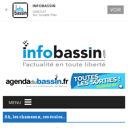
INFOBASSIN
VOIR
✕
GRATUIT
Sur Google Play
7 AUGUST 2026
Main menu
Skip
MENU
to
content
Ah, les chameaux, ces écolos…