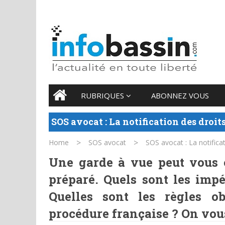
9 AUGUST 2026
Main menu
Skip
RUBRIQUES
ABONNEZ VOUS
to
content
SOS avocat : La notification des droit
>
>
Home
SOS avocat
SOS avocat : La notifica
Une garde à vue peut vous 
préparé. Quels sont les impé
Quelles sont les règles ob
procédure française ? On vo