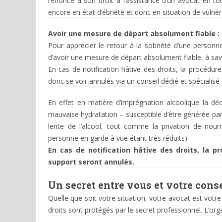
renoncé à son droit à l’assistance d’un avocat en tou
encore en état d’ébriété et donc en situation de vulnér
Avoir une mesure de départ absolument fiable : 
Pour apprécier le retour à la sobriété d’une personn
d’avoir une mesure de départ absolument fiable, à savo
En cas de notification hâtive des droits, la procédur
donc se voir annulés via un conseil dédié et spécialisé
En effet en matière d’imprégnation alcoolique la dé
mauvaise hydratation – susceptible d’être générée par
lente de l’alcool, tout comme la privation de nourr
personne en garde à vue étant très réduits).
En cas de notification hâtive des droits, la 
support seront annulés.
Un secret entre vous et votre cons
Quelle que soit votre situation, votre avocat est votr
droits sont protégés par le secret professionnel. L’or