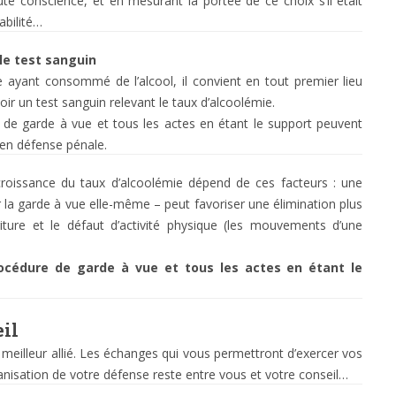
te conscience, et en mesurant la portée de ce choix s’il était
abilité…
le test sanguin
e ayant consommé de l’alcool, il convient en tout premier lieu
ir un test sanguin relevant le taux d’alcoolémie.
e de garde à vue et tous les actes en étant le support peuvent
 en défense pénale.
croissance du taux d’alcoolémie dépend de ces facteurs : une
 la garde à vue elle-même – peut favoriser une élimination plus
iture et le défaut d’activité physique (les mouvements d’une
procédure de garde à vue et tous les actes en étant le
eil
e meilleur allié. Les échanges qui vous permettront d’exercer vos
ganisation de votre défense reste entre vous et votre conseil…