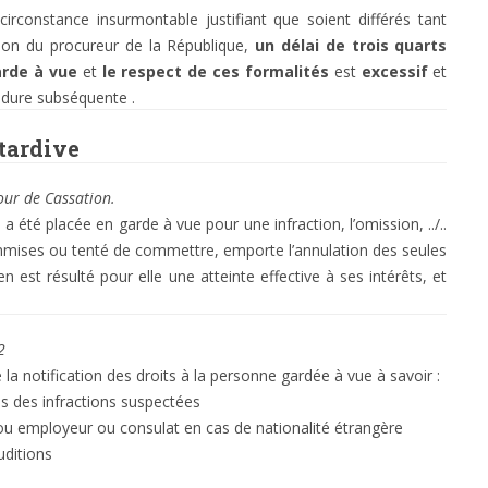
circonstance insurmontable justifiant que soient différés tant
mation du procureur de la République,
un délai de trois quarts
arde à vue
et
le respect de ces formalités
est
excessif
et
édure subséquente .
 tardive
our de Cassation.
 été placée en garde à vue pour une infraction, l’omission, ../..
ommises ou tenté de commettre, emporte l’annulation des seules
n est résulté pour elle une atteinte effective à ses intérêts, et
2
la notification des droits à la personne gardée à vue à savoir :
es des infractions suspectées
 ou employeur ou consulat en cas de nationalité étrangère
uditions