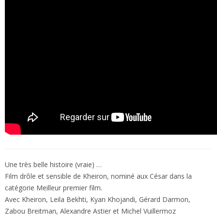
Une très belle histoire (vraie) …
Film drôle et sensible de Kheiron, nominé aux César dans la
catégorie Meilleur premier film.
Avec Kheiron, Leila Bekhti, Kyan Khojandi, Gérard Darmon,
Zabou Breitman, Alexandre Astier et Michel Vuillermoz