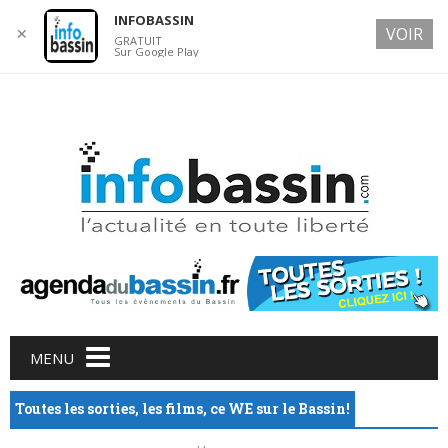
INFOBASSIN
VOIR
✕
GRATUIT
Sur Google Play
9 AUGUST 2026
Main menu
Skip
MENU
to
content
Toutes les sorties, les films, ce WE sur le Bassin!