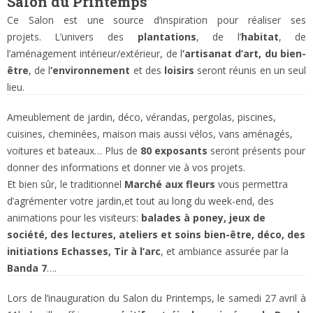
Salon du Printemps
Ce Salon est une source d’inspiration pour réaliser ses
projets. L’univers des
plantations
, de l’
habitat
, de
l’aménagement intérieur/extérieur, de l
’artisanat d’art, du bien-
être
, de l
’environnement
et des
loisirs
seront réunis en un seul
lieu.
Ameublement de jardin, déco, vérandas, pergolas, piscines,
cuisines, cheminées, maison mais aussi vélos, vans aménagés,
voitures et bateaux… Plus de
80 exposants
seront présents pour
donner des informations et donner vie à vos projets.
Et bien sûr, le traditionnel
Marché aux fleurs
vous permettra
d’agrémenter votre jardin,et tout au long du week-end, des
animations pour les visiteurs:
balades à poney, jeux de
société, des lectures, ateliers et soins bien-être, déco, des
initiations Echasses, Tir à l’arc
, et ambiance assurée par la
Banda 7
….
Lors de l’inauguration du Salon du Printemps, le samedi 27 avril à