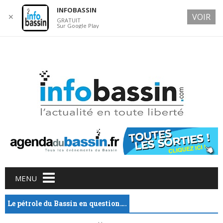
INFOBASSIN
VOIR
✕
GRATUIT
Sur Google Play
6 AUGUST 2026
Main menu
Skip
MENU
to
content
Le pétrole du Bassin en question….