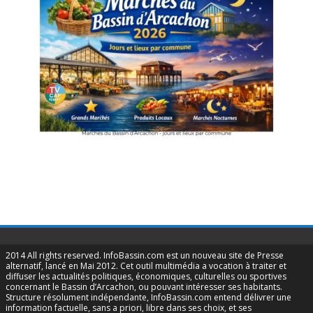
2014 All rights reserved. InfoBassin.com est un nouveau site de Presse
alternatif, lancé en Mai 2012. Cet outil multimédia a vocation à traiter et
diffuser les actualités politiques, économiques, culturelles ou sportives
concernant le Bassin d’Arcachon, ou pouvant intéresser ses habitants.
Structure résolument indépendante, InfoBassin.com entend délivrer une
information factuelle, sans a priori, libre dans ses choix, et ses