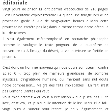
éditoriale
Vingt jours de prison lui ont permis d’accoucher de 216 pages.
C’est un véritable exploit littéraire ! A quand une trilogie lors d’une
prochaine garde à vue de vingt-quatre heures ? Mais cette
prouesse ne s’arrête pas là ; dans le même temps notre détenu a
lu… deux livres !
Il s’est également métamorphosé en patriarche philosophe
comme le souligne le texte poignant de la quatrième de
couverture : « A l’image du désert, la vie intérieure se fortifie en
prison ».
C’est donc un homme nouveau qui nous ouvre son cœur – contre
20,90 € –, trop plein de malheurs grandioses, de sombres
injustices, d’ingratitude humaine, qui méritent sans nul doute
notre compassion… Malgré des faits implacables… En fait, n’est
pas Edmond Dantès qui veut…
Vous m’objecterez – et vous aurez raison – que je n’ai pas lu ce
livre, c’est vrai, et je n’ai nulle intention de le lire. Mais s’il a fallu
vingt jours à l’auteur pour l’écrire, je peux légitimement, et