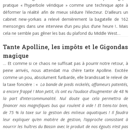
pratique « l’hyperbole véridique » comme une technique apte à
déformer la réalité afin de mieux séduire l’électeur. D’ailleurs un
cabinet new-yorkais a relevé dernièrement la bagatelle de 162
mensonges dans une interview d’un peu plus d’une heure !.. Mais
cela ne semble pas gêner les bas du plafond du Middle West…
Tante Apolline, les impôts et le Gigondas
magique
… Et comme si ce chaos ne suffisait pas à pourrir notre retour, à
peine arrivés, nous attendait ma chère tante Apolline. Excitée
comme un pou, absolument furibarde, elle brandissait le relevé de
la taxe foncière : «
La bande de pieds nickelés, affameurs patentés,
a encore frappé ! Mon petit, ils ont eu l’audace d’augmenter de 48 %
la part d’intercommunalité. Nul doute que cela permettra de
financer nos magnifiques bus qui roulent à vide ! Et tiens-toi bien,
de 75 % la taxe sur la gestion des milieux aquatiques ! Il faudra
leur expliquer qu’en matière de gestion, l’approche consistant à
nourrir les huîtres du Bassin avec le produit de nos égouts n’est pas