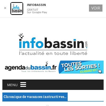
INFOBASSIN
VOIR
✕
GRATUIT
Sur Google Play
8 AUGUST 2026
Main menu
Skip
MENU
to
content
Chronique de vacances instructives…