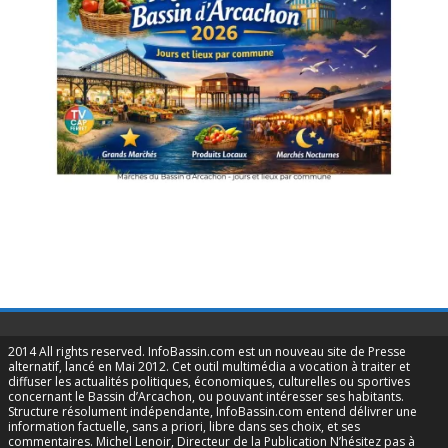
2014 All rights reserved. InfoBassin.com est un nouveau site de Presse
alternatif, lancé en Mai 2012. Cet outil multimédia a vocation à traiter et
diffuser les actualités politiques, économiques, culturelles ou sportives
concernant le Bassin d’Arcachon, ou pouvant intéresser ses habitants.
Structure résolument indépendante, InfoBassin.com entend délivrer une
information factuelle, sans a priori, libre dans ses choix, et ses
commentaires. Michel Lenoir, Directeur de la Publication N’hésitez pas à