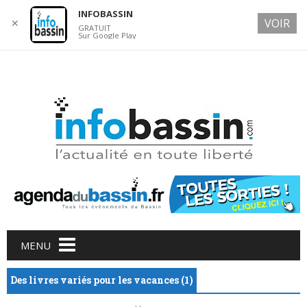
INFOBASSIN
VOIR
✕
GRATUIT
Sur Google Play
7 AUGUST 2026
Main menu
Skip
MENU
to
content
Des livres variés pour les vacances (1)