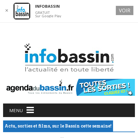
INFOBASSIN
VOIR
✕
GRATUIT
Sur Google Play
9 AUGUST 2026
Main menu
Skip
MENU
to
content
Actu, sorties et films, sur le Bassin cette semaine!