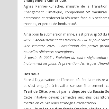
changement climatique
.
Agnès Pannier-Runacher, ministre de la Transition
Changement Climatique, comprenant
52 mesures e
patrimoine et renforcer la résilience face aux séchere
marines, et pertes de biodiversité.
Ainsi pour la submersion marine, il est prévu (p 53 d
-2025 : Aboutissement des travaux du BRGM pour caracté
-1er semestre 2025 : Consultation des parties prena
nouvelles références scientifiques
-À partir de 2025 : Evolution du cadre réglementaire 
(notamment les plans de prévention des risques d’inondati
Des sous !
Face à l’aggravation de l’érosion côtière, la ministre
et s’est engagée à travailler sur son financemen
Trait de Côte
, présidé par
la députée du Bassin S
Cette initiative devrait permettre aux élus des lit
mettre en œuvre leurs stratégies d’adaptation.
Mais…
la création d’un fonds Érosion-Côtière n’a