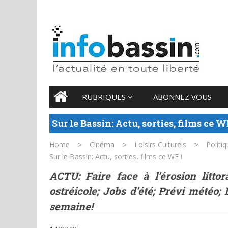
8 AUGUST 2026
Main menu
Skip
RUBRIQUES
ABONNEZ VOUS
to
content
Sur le Bassin: Actu, sorties, films ce W
>
>
>
Home
Cinéma
Loisirs Culturels
Politi
Sur le Bassin: Actu, sorties, films ce WE !
ACTU: Faire face à l’érosion litto
ostréicole; Jobs d’été; Prévi météo; D
semaine!