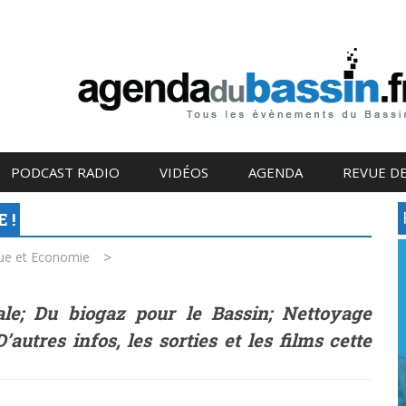
PODCAST RADIO
VIDÉOS
AGENDA
REVUE DE
E !
>
que et Economie
rale; Du biogaz pour le Bassin; Nettoyage
’autres infos, les sorties et les films cette