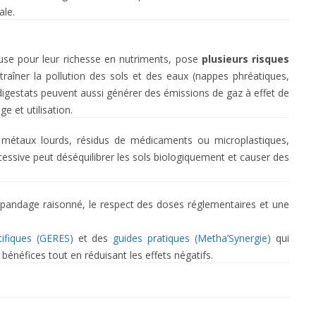
ale.
geuse pour leur richesse en nutriments, pose
plusieurs risques
aîner la pollution des sols et des eaux (nappes phréatiques,
 digestats peuvent aussi générer des émissions de gaz à effet de
e et utilisation.
métaux lourds, résidus de médicaments ou microplastiques,
cessive peut déséquilibrer les sols biologiquement et causer des
 épandage raisonné, le respect des doses réglementaires et une
tifiques (GERES)
et des
guides pratiques (Metha’Synergie)
qui
énéfices tout en réduisant les effets négatifs.