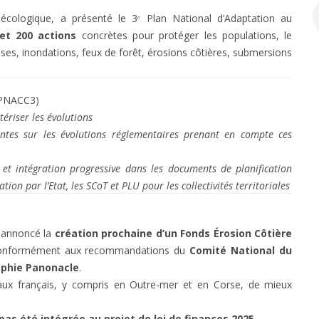
 écologique, a présenté le 3ᵉ Plan National d’Adaptation au
t 200 actions
concrètes pour protéger les populations, le
sses, inondations, feux de forêt, érosions côtières, submersions
u PNACC3)
riser les évolutions
ntes sur les évolutions réglementaires prenant en compte ces
et intégration progressive dans les documents de planification
on par l’Etat, les SCoT et PLU pour les collectivités territoriales
 a annoncé la
création prochaine d’un Fonds Érosion Côtière
t, conformément aux recommandations du
Comité National du
ophie Panonacle
.
toraux français, y compris en Outre-mer et en Corse, de mieux
 pas été intégrée au projet de loi de finances 2025
.