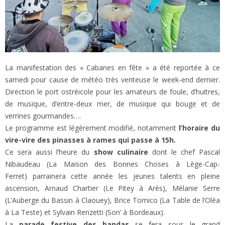
La manifestation des « Cabanes en fête » a été reportée à ce
samedi pour cause de météo très venteuse le week-end dernier.
Direction le port ostréicole pour les amateurs de foule, d’huitres,
de musique, d’entre-deux mer, de musique qui bouge et de
verrines gourmandes….
Le programme est légèrement modifié, notamment
l’horaire du
vire-vire des pinasses à rames qui passe à 15h.
Ce sera aussi l’heure du
show culinaire
dont le chef Pascal
Nibaudeau (La Maison des Bonnes Choses à Lège-Cap-
Ferret) parrainera cette année les jeunes talents en pleine
ascension, Arnaud Chartier (Le Pitey à Arès), Mélanie Serre
(L’Auberge du Bassin à Claouey), Brice Tomico (La Table de l’Oléa
à La Teste) et Sylvain Renzetti (Son’ à Bordeaux).
La
parade festive des bandas
se fera sous le grand