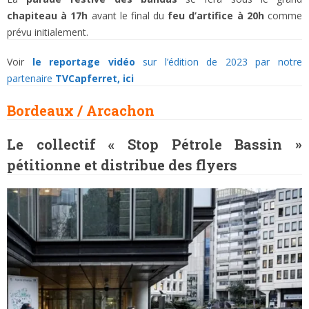
chapiteau à 17h
avant le final du
feu d’artifice à 20h
comme
prévu initialement.
Voir
le reportage vidéo
sur l’édition de 2023 par notre
partenaire
TVCapferret, ici
Bordeaux / Arcachon
Le collectif « Stop Pétrole Bassin »
pétitionne et distribue des flyers