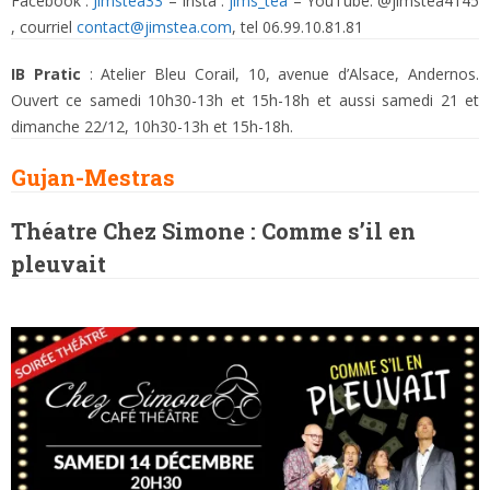
Facebook :
Jimstea33
– Insta :
jims_tea
– YouTube: @jimstea4145
, courriel
contact@jimstea.com
, tel 06.99.10.81.81
IB Pratic
: Atelier Bleu Corail, 10, avenue d’Alsace, Andernos.
Ouvert ce samedi 10h30-13h et 15h-18h et aussi samedi 21 et
dimanche 22/12, 10h30-13h et 15h-18h.
Gujan-Mestras
Théatre Chez Simone : Comme s’il en
pleuvait