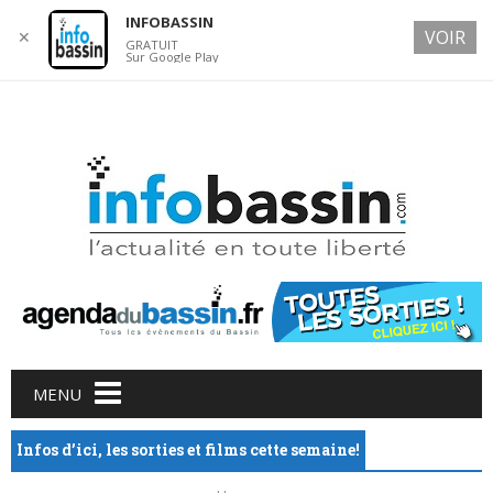
INFOBASSIN
VOIR
✕
GRATUIT
Sur Google Play
9 AUGUST 2026
Main menu
Skip
MENU
to
content
Infos d’ici, les sorties et films cette semaine!