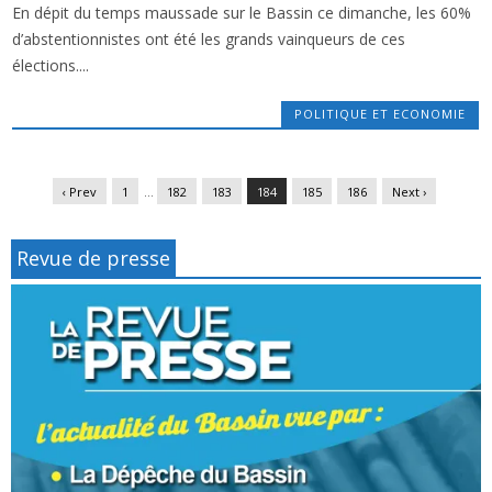
En dépit du temps maussade sur le Bassin ce dimanche, les 60%
x
ABSTENTIONNISTES : LA PÊCHE À LA LIGNE
d’abstentionnistes ont été les grands vainqueurs de ces
PROGRESSE …
élections....
POLITIQUE ET ECONOMIE
‹ Prev
1
…
182
183
184
185
186
Next ›
Revue de presse