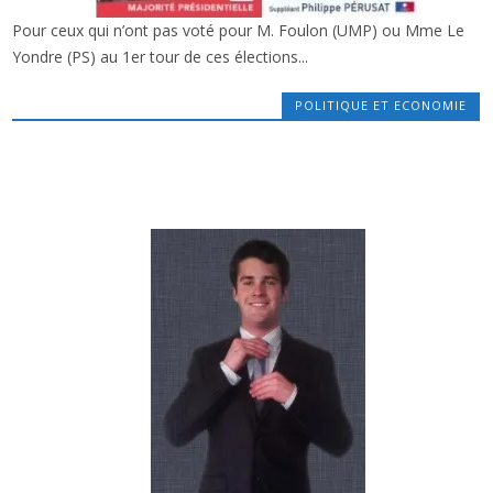
Pour ceux qui n’ont pas voté pour M. Foulon (UMP) ou Mme Le
x
2ÈME TOUR LÉGISLATIVES : REPORT DES VOIX
Yondre (PS) au 1er tour de ces élections...
VERS Y. FOULON, N. LE YONDRE … OU PAS ?
POLITIQUE ET ECONOMIE