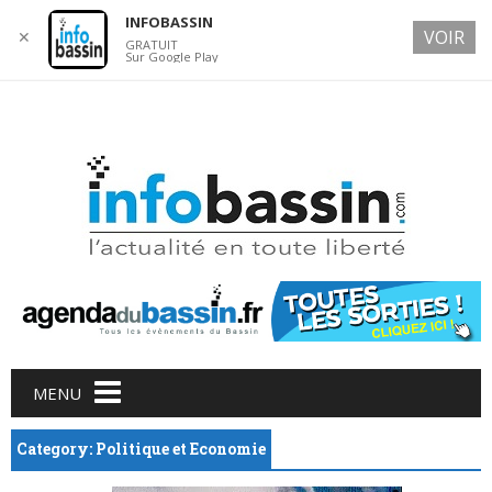
INFOBASSIN
VOIR
✕
GRATUIT
Sur Google Play
6 AUGUST 2026
Main menu
Skip
MENU
to
content
Category: Politique et Economie