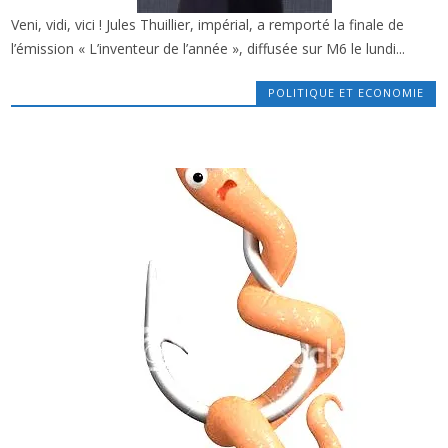
Veni, vidi, vici ! Jules Thuillier, impérial, a remporté la finale de
x
JULES THUILLIER : UN JEUNE DU BASSIN
l’émission « L’inventeur de l’année », diffusée sur M6 le lundi...
« INVENTEUR DE L’ANNÉE » SUR M6
POLITIQUE ET ECONOMIE