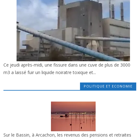
Ce jeudi après-midi, une fissure dans une cuve de plus de 3000
x
POLLUTION SUR LE BASSIN … UNE CUVE A
m3 a laissé fuir un liquide noiratre toxique et...
CÉDÉ À L’USINE SMURFIT, À BIGANOS. USINE
ÉVACUÉE, LEYRE POLLUÉE, POISSONS TUÉS.
POLITIQUE ET ECONOMIE
Sur le Bassin, à Arcachon, les revenus des pensions et retraites
x
LE BASSIN D’ARACHON, PARADIS DES