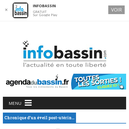
INFOBASSIN
VOIR
✕
GRATUIT
Sur Google Play
7 AUGUST 2026
Main menu
Skip
MENU
to
content
Chronique d’un éveil post-utérin…