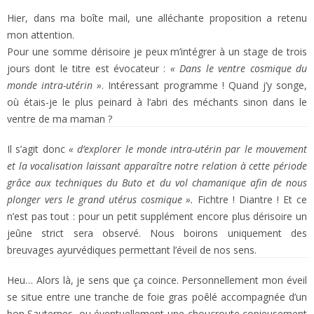
Hier, dans ma boîte mail, une alléchante proposition a retenu
mon attention.
Pour une somme dérisoire je peux m’intégrer à un stage de trois
jours dont le titre est évocateur :
« Dans le ventre cosmique du
monde intra-utérin »
. Intéressant programme ! Quand j’y songe,
où étais-je le plus peinard à l’abri des méchants sinon dans le
ventre de ma maman ?
Il s’agit donc
« d’explorer le monde intra-utérin par le mouvement
et la vocalisation laissant apparaître notre relation à cette période
grâce aux techniques du Buto et du vol chamanique afin de nous
plonger vers le grand utérus cosmique ».
Fichtre ! Diantre ! Et ce
n’est pas tout : pour un petit supplément encore plus dérisoire un
jeûne strict sera observé. Nous boirons uniquement des
breuvages ayurvédiques permettant l’éveil de nos sens.
Heu… Alors là, je sens que ça coince. Personnellement mon éveil
se situe entre une tranche de foie gras poêlé accompagnée d’un
bon Sauternes, ou éventuellement une choucroute copieusement