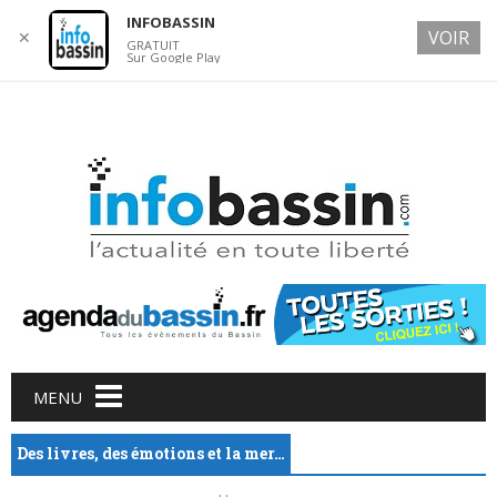
INFOBASSIN
VOIR
✕
GRATUIT
Sur Google Play
8 AUGUST 2026
Main menu
Skip
MENU
to
content
Des livres, des émotions et la mer…