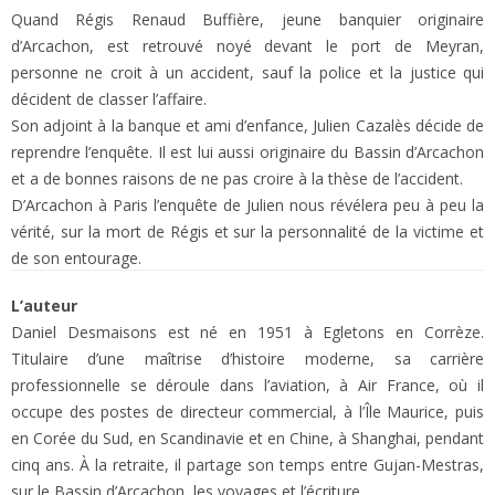
Quand Régis Renaud Buffière, jeune banquier originaire
d’Arcachon, est retrouvé noyé devant le port de Meyran,
personne ne croit à un accident, sauf la police et la justice qui
décident de classer l’affaire.
Son adjoint à la banque et ami d’enfance, Julien Cazalès décide de
reprendre l’enquête. Il est lui aussi originaire du Bassin d’Arcachon
et a de bonnes raisons de ne pas croire à la thèse de l’accident.
D’Arcachon à Paris l’enquête de Julien nous révélera peu à peu la
vérité, sur la mort de Régis et sur la personnalité de la victime et
de son entourage.
L’auteur
Daniel Desmaisons est né en 1951 à Egletons en Corrèze.
Titulaire d’une maîtrise d’histoire moderne, sa carrière
professionnelle se déroule dans l’aviation, à Air France, où il
occupe des postes de directeur commercial, à l’Île Maurice, puis
en Corée du Sud, en Scandinavie et en Chine, à Shanghai, pendant
cinq ans. À la retraite, il partage son temps entre Gujan-Mestras,
sur le Bassin d’Arcachon, les voyages et l’écriture.