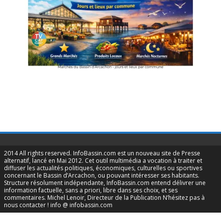
2014 All rights reserved. InfoBassin.com est un nouveau site de Presse
alternatif, lancé en Mai 2012. Cet outil multimédia a vocation à traiter et
diffuser les actualités politiques, économiques, culturelles ou sportives
concernant le Bassin d’Arcachon, ou pouvant intéresser ses habitants.
Structure résolument indépendante, InfoBassin.com entend délivrer une
information factuelle, sans a priori, libre dans ses choix, et ses
commentaires. Michel Lenoir, Directeur de la Publication N’hésitez pas à
nous contacter ! info @ infobassin.com